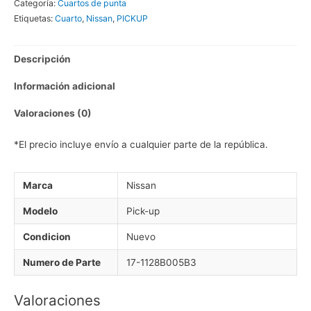
Categoría:
Cuartos de punta
DER
Etiquetas:
Cuarto
,
Nissan
,
PICKUP
D21
1994-
Descripción
2008
GRIS
Información adicional
cantidad
Valoraciones (0)
*El precio incluye envío a cualquier parte de la república.
Marca
Nissan
Modelo
Pick-up
Condicion
Nuevo
Numero de Parte
17-1128B005B3
Valoraciones