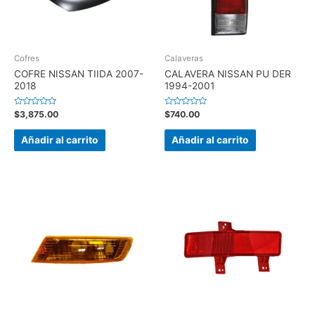
Cofres
Calaveras
COFRE NISSAN TIIDA 2007-
CALAVERA NISSAN PU DER
2018
1994-2001
Valorado
Valorado
$
3,875.00
$
740.00
en
en
0
0
de
de
Añadir al carrito
Añadir al carrito
5
5