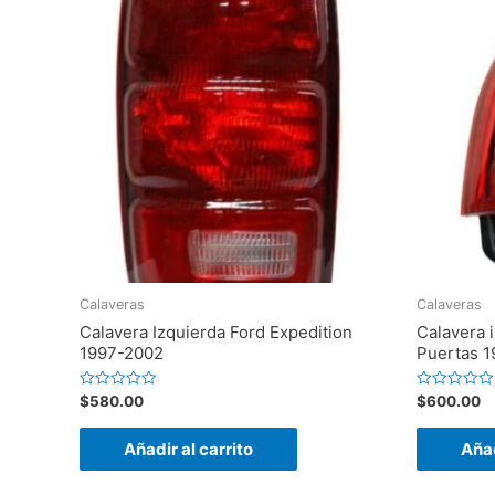
Calaveras
Calaveras
Calavera Izquierda Ford Expedition
Calavera 
1997-2002
Puertas 
Valorado
Valorado
$
580.00
$
600.00
en
en
0
0
de
de
Añadir al carrito
Añad
5
5