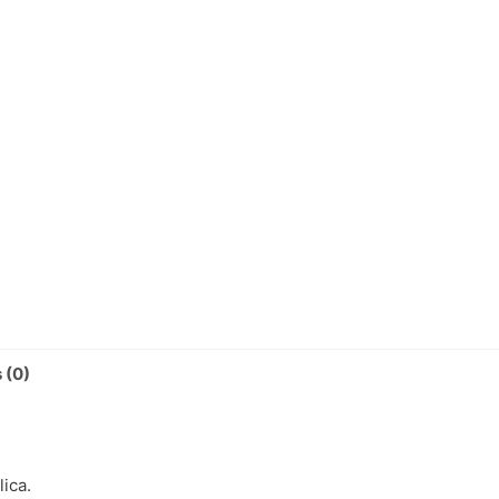
2016
cantidad
 (0)
lica.