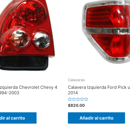
Calaveras
izquierda Chevrolet Chevy 4
Calavera Izquierda Ford Pick 
1994-2003
2014
Valorado
$
820.00
en
0
de
ir al carrito
Añadir al carrito
5