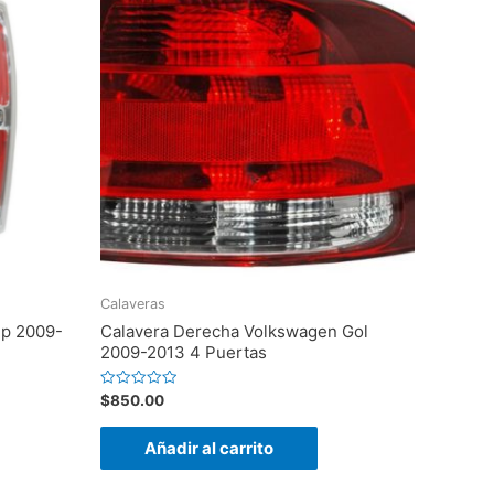
Calaveras
up 2009-
Calavera Derecha Volkswagen Gol
2009-2013 4 Puertas
Valorado
$
850.00
en
0
de
Añadir al carrito
5