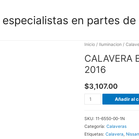
 especialistas en partes de 
Inicio
/
Iluminacion
/
Calav
CALAVERA E
2016
$
3,107.00
CALAVERA
Añadir al c
EXT
IZQ
SKU:
11-6550-00-1N
SENTRA
Categoría:
Calaveras
2013-
Etiquetas:
Calavera
,
Nissa