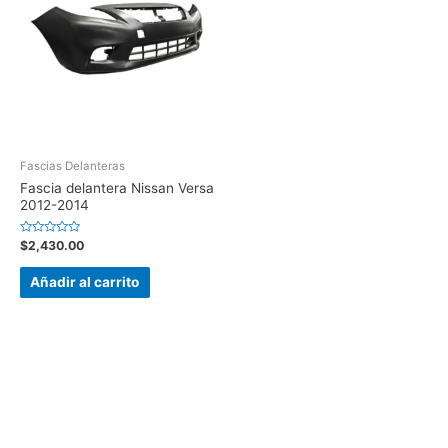
Fascias Delanteras
Fascia delantera Nissan Versa
2012-2014
Valorado
$
2,430.00
en
0
de
Añadir al carrito
5