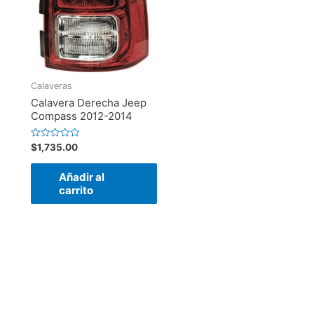
Calaveras
Calavera Derecha Jeep
Compass 2012-2014
Valorado
$
1,735.00
en
0
de
Añadir al
5
carrito